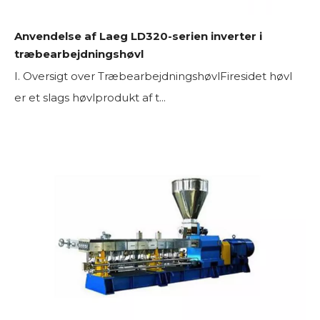
Anvendelse af Laeg LD320-serien inverter i
træbearbejdningshøvl
I. Oversigt over TræbearbejdningshøvlFiresidet høvl
er et slags høvlprodukt af t...