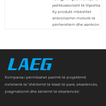
jashtëzakonisht të thjeshta.
Ky produkt mbështet
sinkronizimin motorik të
përhershëm dhe asinkron.
Kompania i përmbahet parimit të projektimit
inxhinierik të 'shërbimit të klasit të parë, ekselencës,
pragmatizmit dhe kërkimit të ekselencës'.