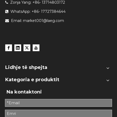
Zonja Yang: +86- 13714803172

WhatsApp: +86- 17727384644

Email:
market001@laeg.com

Lidhje të shpejta
Kategoria e produktit
Na kontaktoni