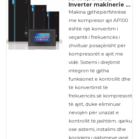
Inverter makinerie të
gjitha-në-një për
Makina gjithëpërfshirëse
kompresorë ajri
me kompresor ajri AP100
është një konvertim i
veçantë i frekuencës i
zhvilluar posaçërisht për
kompresorët e ajrit me
vidë. Sistemi i drejtimit
integron të gjitha
funksionet e kontrollit dhe
të konvertimit të
frekuencës së kompresorit
të ajrit, duke eliminuar
nevojën për unazat e
kontrollit të jashtëm. qarku
ose sistemi, instalimi dhe
korrigjimi i gabimeve janë