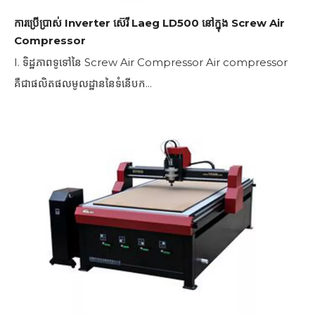
ការប្រើប្រាស់ Inverter ស៊េរី Laeg LD500 នៅក្នុង Screw Air
Compressor
I. ទិដ្ឋភាពទូទៅនៃ Screw Air Compressor Air compressor
គឺជាផលិតផលមូលដ្ឋាននៃទំនើបក...