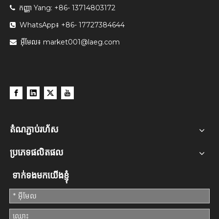
កញ្ញា Yang: +86- 13714803172

WhatsApp៖ +86- 17727384644

អ៊ីមែល៖
market001@laeg.com

តំណភ្ជាប់រហ័ស
ប្រភេទផលិតផល
ទាក់ទងមកយើងខ្ញុំ