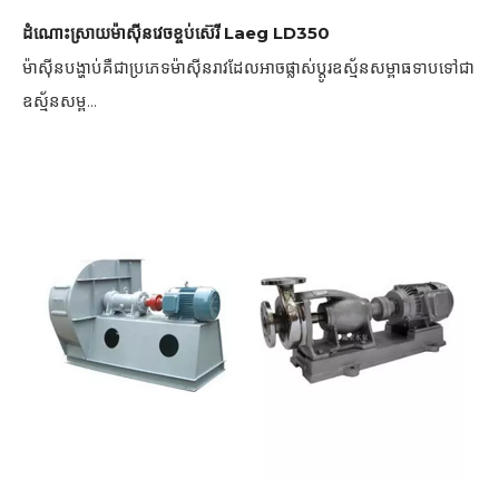
ដំណោះស្រាយម៉ាស៊ីនវេចខ្ចប់ស៊េរី Laeg LD350
ម៉ាស៊ីនបង្ហាប់គឺជាប្រភេទម៉ាស៊ីនរាវដែលអាចផ្លាស់ប្តូរឧស្ម័នសម្ពាធទាបទៅជា
ឧស្ម័នសម្ព...