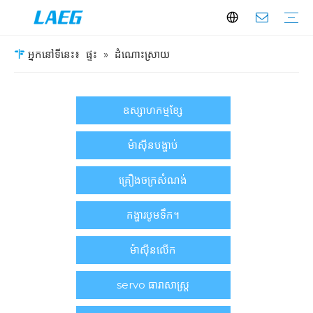
អ្នកនៅទីនេះ៖
ផ្ទះ
»
ដំណោះស្រាយ
អំពីពួកយើង
ការបង្ហាញសហគ្រាស
ប្រវត្តិរូបក្រុមហ៊ុន
បច្ចេកវិទ្យា
ដ្រាយប្រេកង់អថេរ
គោលបំណងទូទៅ vfd
ស៊េរី AD
ស៊េរី LD
កាបូបពិសេស vfd
ម៉ាស៊ីនបង្ហាប់ខ្យល់ AP100 ឧបករណ៍បំលែងប្រេកង់ពីរ
ម៉ាស៊ីនបូមពន្លឺព្រះអាទិត្យ VFD
ម៉ូទ័រអេឡិចត្រិច
ម៉ូទ័រវ៉ុលខ្ពស់។
ម៉ូទ័រវ៉ុលទាប
ប្រព័ន្ធ Servo
ដ្រាយសឺវ៉ូ
ម៉ូទ័រ Servo
ប្រព័ន្ធផ្ទុកថាមពល Photovoltaic និងថាមពល
កម្មវិធីចាប់ផ្ដើមទន់
ឧបករណ៍ចាប់ផ្តើមទន់វ៉ុលទាប
ឧបករណ៍ចាប់ផ្តើមទន់វ៉ុលមធ្យម
ឧស្សាហកម្មខ្សែ
ម៉ាស៊ីនបង្ហាប់
គ្រឿងចក្រសំណង់
កង្ហារបូមទឹក។
ម៉ាស៊ីនលើក
servo ធារាសាស្ត្រ
ឧបករណ៍ត្រួតពិនិត្យលេខ
ឧស្សាហកម្មគីមីឥន្ធនៈ
ការបោះពុម្ពនិងការវេចខ្ចប់
សំណួរគេសួរញឹកញាប់
ទាញយក
វីដេអូ
ឧស្សាហកម្មខ្សែ
ម៉ាស៊ីនបង្ហាប់
គ្រឿងចក្រសំណង់
កង្ហារបូមទឹក។
ម៉ាស៊ីនលើក
servo ធារាសាស្ត្រ