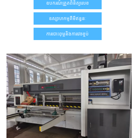
ឧបករណ៍ត្រួតពិនិត្យលេខ
ឧស្សាហកម្មគីមីឥន្ធនៈ
ការបោះពុម្ពនិងការវេចខ្ចប់