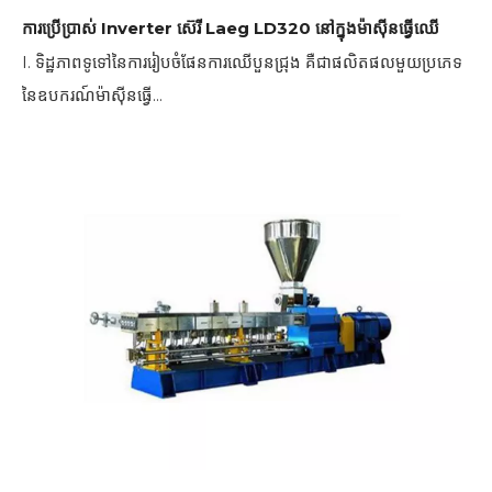
ការប្រើប្រាស់ Inverter ស៊េរី Laeg LD320 នៅក្នុងម៉ាស៊ីនធ្វើឈើ
I. ទិដ្ឋភាពទូទៅនៃការរៀបចំផែនការឈើបួនជ្រុង គឺជាផលិតផលមួយប្រភេទ
នៃឧបករណ៍ម៉ាស៊ីនធ្វើ...