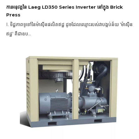
ការអនុវត្តនៃ Laeg LD350 Series Inverter នៅក្នុង Brick
Press
I. ទិដ្ឋភាពទូទៅនៃម៉ាស៊ីនផលិតឥដ្ឋ ដូចដែលឈ្មោះរបស់វាបង្កប់ន័យ 'ម៉ាស៊ីន
ឥដ្ឋ' គឺជាឧប...