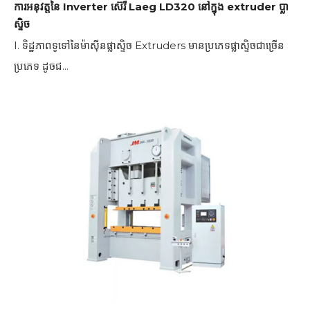
ការអនុវត្តនៃ Inverter ស៊េរី Laeg LD320 នៅក្នុង extruder ប្លា
ស្ទិច
I. ទិដ្ឋភាពទូទៅនៃម៉ាស៊ីនផ្លាស្ទិច Extruders មានប្រភេទផ្លាស្ទិចជាច្រើន
ប្រភេទ ដូចជ...