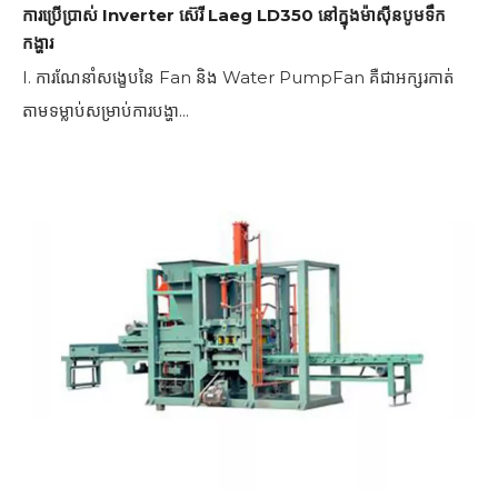
ការប្រើប្រាស់ Inverter ស៊េរី Laeg LD350 នៅក្នុងម៉ាស៊ីនបូមទឹក
កង្ហារ
I. ការណែនាំសង្ខេបនៃ Fan និង Water PumpFan គឺជាអក្សរកាត់
តាមទម្លាប់សម្រាប់ការបង្ហា...