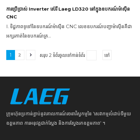
ការប្រើប្រាស់ Inverter ស៊េរី Laeg LD320 នៅក្នុងឧបករណ៍ម៉ាស៊ីន
CNC
I. ទិដ្ឋភាពទូទៅនៃឧបករណ៍ម៉ាស៊ីន CNC លេខឧបករណ៍បញ្ជាម៉ាស៊ីនគឺជា
អក្សរកាត់នៃឧបករណ៍គ្រ...
1
2
សរុប 2 ទំព័រចូលទៅកាន់ទំព័រ
ទៅ
ក្រុមហ៊ុនប្រកាន់ខ្ជាប់នូវគោលការណ៍រចនាវិស្វកម្មនៃ 'សេវាកម្មលំដាប់ទីមួយ
ឧត្តមភាព ការអនុវត្តជាក់ស្តែង និងការស្វែងរកឧត្តមភាព' ។