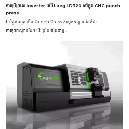
ការប្រើប្រាស់ Inverter ស៊េរី Laeg LD320 នៅក្នុង CNC punch
press
I. ទិដ្ឋភាពទូទៅនៃ Punch Press ការចុចកណ្តាប់ដៃគឺជា
ការចុចកណ្តាប់ដៃ។ បើប្រៀបធៀបជាមួ...