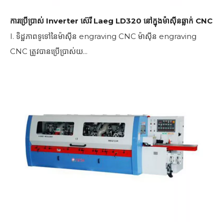
ការប្រើប្រាស់ Inverter ស៊េរី Laeg LD320 នៅក្នុងម៉ាស៊ីនឆ្លាក់ CNC
I. ទិដ្ឋភាពទូទៅនៃម៉ាស៊ីន engraving CNC ម៉ាស៊ីន engraving
CNC ត្រូវបានប្រើប្រាស់យ...