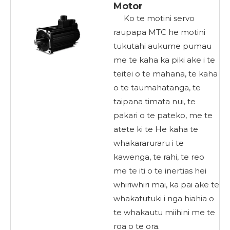
Motor
Ko te motini servo
raupapa MTC he motini
tukutahi aukume pumau
me te kaha ka piki ake i te
teitei o te mahana, te kaha
o te taumahatanga, te
taipana timata nui, te
pakari o te pateko, me te
atete ki te He kaha te
whakararuraru i te
kawenga, te rahi, te reo
me te iti o te inertias hei
whiriwhiri mai, ka pai ake te
whakatutuki i nga hiahia o
te whakautu miihini me te
roa o te ora.