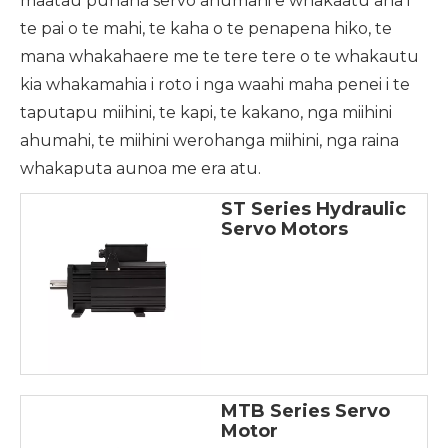
maatau punaha servo ahumahi e whakaatu ana i
te pai o te mahi, te kaha o te penapena hiko, te
mana whakahaere me te tere tere o te whakautu
kia whakamahia i roto i nga waahi maha penei i te
taputapu miihini, te kapi, te kakano, nga miihini
ahumahi, te miihini werohanga miihini, nga raina
whakaputa aunoa me era atu.
ST Series Hydraulic
Servo Motors
MTB Series Servo
Motor