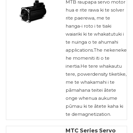
MTB raupapa servo motor
hua e rite rawa ki te solver
rite paerewa, me te
hanga-i roto i te tiaki
waiariki ki te whakatutuki i
te nuinga o te ahumahi
applications.The nekeneke
he momeniti iti o te
inertia.He tere whakautu
tere, powerdensity tiketike,
me te whakamahi i te
pāmahana teitei ātete
onge whenua aukume
pūmau ki te ātete kaha ki
te demagnetization.
MTC Series Servo