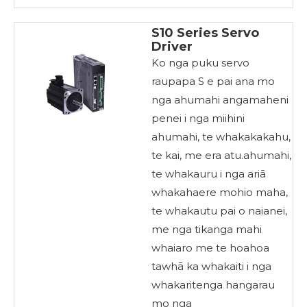
S10 Series Servo
Driver
Ko nga puku servo
raupapa S e pai ana mo
nga ahumahi angamaheni
penei i nga miihini
ahumahi, te whakakakahu,
te kai, me era atu.ahumahi,
te whakauru i nga ariā
whakahaere mohio maha,
te whakautu pai o naianei,
me nga tikanga mahi
whaiaro me te hoahoa
tawhā ka whakaiti i nga
whakaritenga hangarau
mo nga