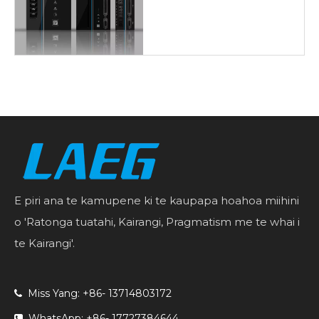
E piri ana te kamupene ki te kaupapa hoahoa miihini
o 'Ratonga tuatahi, Kairangi, Pragmatism me te whai i
te Kairangi'.
Miss Yang: +86- 13714803172

WhatsApp: +86- 17727384644
