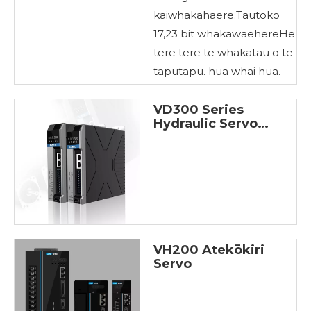
kaiwhakahaere.Tautoko
17,23 bit whakawaehereHe
tere tere te whakatau o te
taputapu. hua whai hua.
VD300 Series
Hydraulic Servo
Drivers
VH200 Atekōkiri
Servo