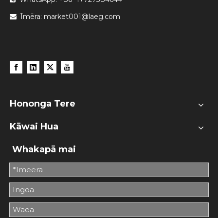
Īmēra:
market001@laeg.com

Hononga Tere
Kāwai Hua
Whakapā mai